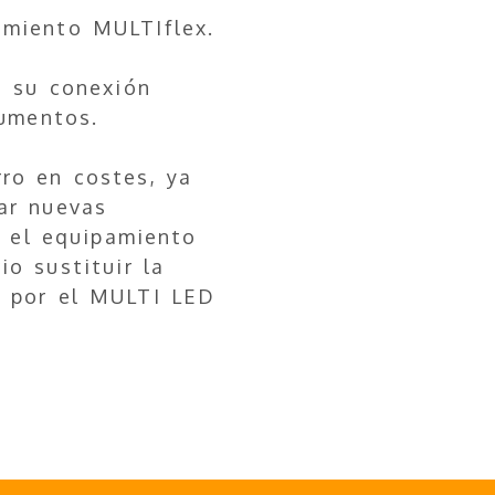
amiento MULTIflex.
a su conexión
rumentos.
rro en costes, ya
zar nuevas
r el equipamiento
o sustituir la
n por el MULTI LED