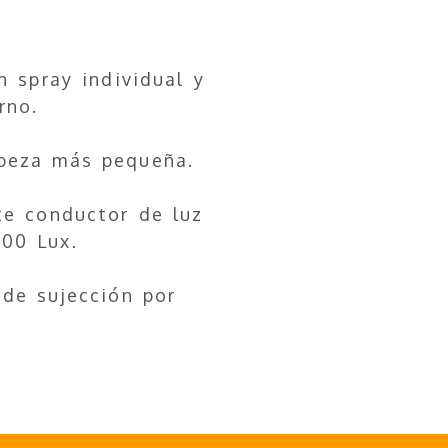
 spray individual y
rno.
beza más pequeña.
te conductor de luz
000 Lux.
 de sujección por