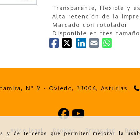
Transparente, flexible y e
Alta retención de la impre
Marcado con rotulador
Disponible en tres tamaño
ltamira, Nº 9 -
Oviedo,
33006,
Asturias
o
Aviso legal
Cookies
Privacidad
Desc
as y de terceros que permiten mejorar la usab