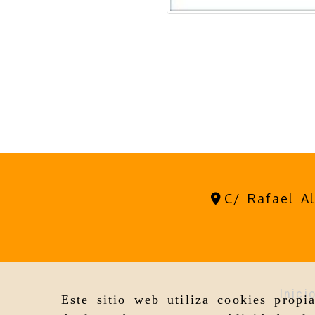
C/ Rafael A
Inici
Este sitio web utiliza cookies propi