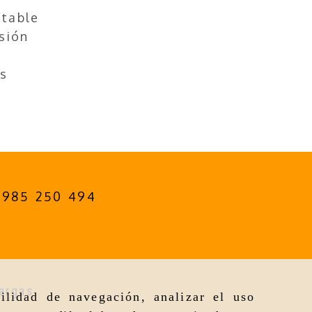
stable
sión
s
985 250 494
argas
ilidad de navegación, analizar el uso