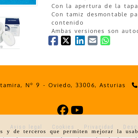
Con la apertura de la tap
Con tamiz desmontable par
contenido
Ambas versiones son auto
ltamira, Nº 9 -
Oviedo,
33006,
Asturias
o
Aviso legal
Cookies
Privacidad
Desc
as y de terceros que permiten mejorar la usab