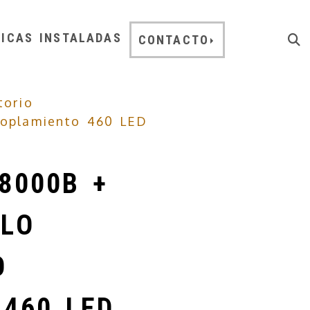
NICAS INSTALADAS
CONTACTO
torio
oplamiento 460 LED
8000B +
LO
O
 460 LED