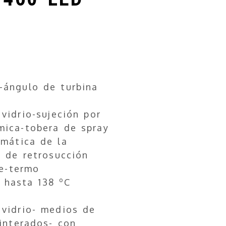
-ángulo de turbina
vidrio-sujeción por
mica-tobera de spray
mática de la
p de retrosucción
le-termo
e hasta 138 ºC
 vidrio- medios de
interados- con