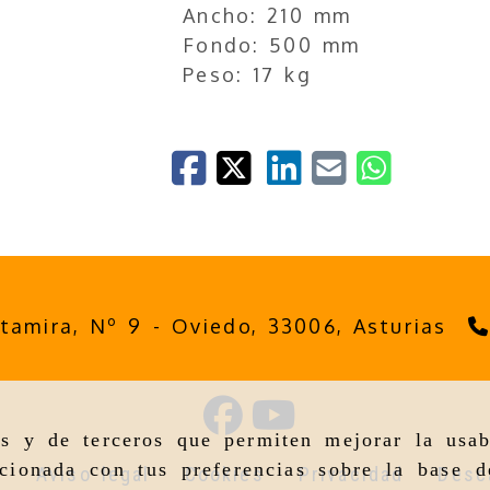
Ancho: 210 mm
Fondo: 500 mm
Peso: 17 kg
ltamira, Nº 9 -
Oviedo,
33006,
Asturias
as y de terceros que permiten mejorar la usab
cionada con tus preferencias sobre la base d
o
Aviso legal
Cookies
Privacidad
Desc