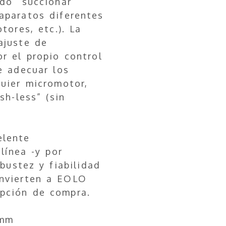
do” succionar
aparatos diferentes
tores, etc.). La
ajuste de
r el propio control
e adecuar los
quier micromotor,
sh-less” (sin
elente
línea -y por
obustez y fiabilidad
nvierten a EOLO
pción de compra.
 mm