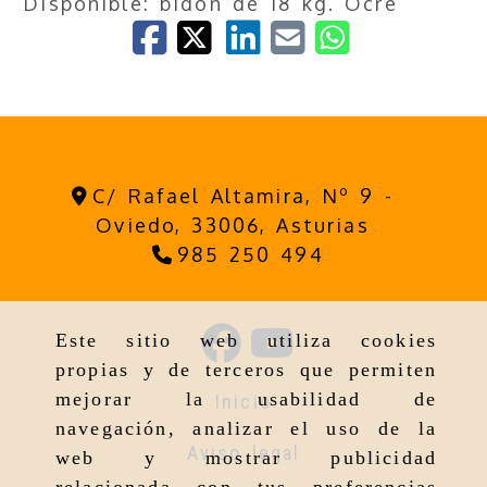
Disponible: bidón de 18 kg. Ocre
C/ Rafael Altamira, Nº 9 -
Oviedo,
33006,
Asturias
985 250 494
Este sitio web utiliza cookies
propias y de terceros que permiten
mejorar la usabilidad de
Inicio
navegación, analizar el uso de la
Aviso legal
web y mostrar publicidad